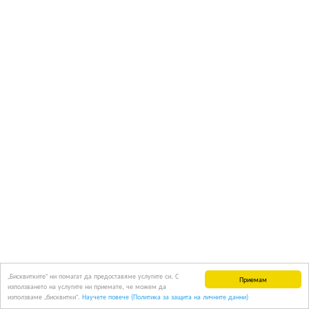
„Бисквитките“ ни помагат да предоставяме услугите си. С
Приемам
използването на услугите ни приемате, че можем да
използваме „бисквитки“.
Научете повече (Политика за защита на личните данни)