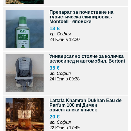
Препарат за почистване на
туристическа екипировка -
Montbell - японски
13 €
гр. София
24 Юли в 12:20
Универсално столче за количка
велосипед и автомобил, Bertoni
35 €
гр. София
24 Юли в 09:38
Lattafa Khamrah Dukhan Eau de
Parfum 100 ml Димен
ориенталски унисек
20 €
гр. София
22 Юли в 17:49