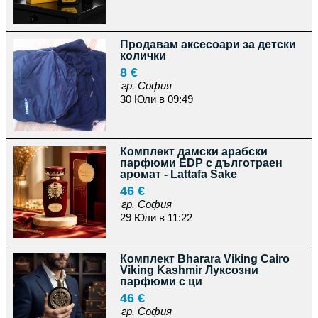
Продавам аксесоари за детски
колички
8 €
гр. София
30 Юли в 09:49
Комплект дамски арабски
парфюми EDP с дълготраен
аромат - Lattafa Sake
46 €
гр. София
29 Юли в 11:22
Комплект Bharara Viking Cairo
Viking Kashmir Луксозни
парфюми с ци
46 €
гр. София