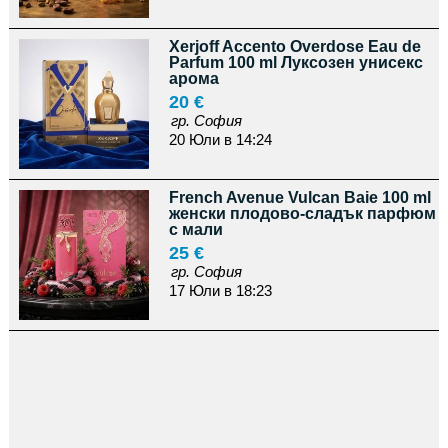
Xerjoff Accento Overdose Eau de
Parfum 100 ml Луксозен унисекс
арома
20 €
гр. София
20 Юли в 14:24
French Avenue Vulcan Baie 100 ml
женски плодовo-сладък парфюм
с мали
25 €
гр. София
17 Юли в 18:23