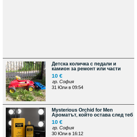
Детска количка с педали и
камион за ремонт или части
10 €
гр. София
31 Юли в 09:54
Mysterious Orchid for Men
Ароматът, който остава след теб
10 €
гр. София
30 Юли в 16:12