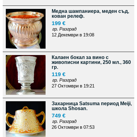
Медна шампаниера, меден съд,
кован релеф.
199 €
гр. Разград
12 Декември в 19:08
Калаен бокал за вино с
живописни картини, 250 мл., 360
гр.
119 €
гр. Разград
27 Октомври в 19:21
Захарница Satsuma период Meiji,
школа Shosan.
749 €
гр. Разград
26 Октомври в 07:53