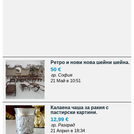
Ретро и нови нова шейни шейна.
50 €
гр. София
21 Май в 10:51
Калаена чаша за ракия с
пастирски картини.
12,99 €
гр. Разград
21 Април в 18:34