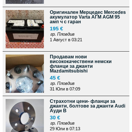
Оригинален Мерцедес Mercedes
акумулатор Varta АГМ AGM 95
амп ч с гаран
195 €
гр. Пловдив
1 Август в 03:21
Продавам нови
висококачествени немски
фланци за джанти
Mazdamitsubishi
45 €
гр. Пловдив
31 Юли в 07:09
Страхотни цени- фланци за
джанти, болтове за джанти Audi
Ауди B
30 €
гр. Пловдив
29 Юли в 07:13