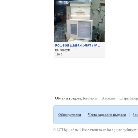
Кошери Дадан блат ЛР ..
гр. Якоруда
120 €
Обяви в градове:
България
Хасково
Стара Загор
|
|
Общи условия
Често задавани въпроси
Защ
© LOT.bg - обяви | Използването на lot.bg или пубикуван