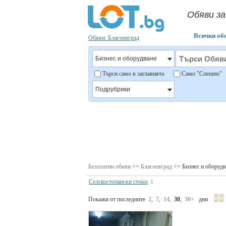
Обяви за
Всички об
Обяви: Благоевград
Търси само в заглавията
Само "Спешно
Безплатни обяви
>>
Благоевград
>> Бизнес и оборудв
Селскостопански стоки
, 1
Покажи от последните
2
,
7
,
14
,
30
,
30+
дни