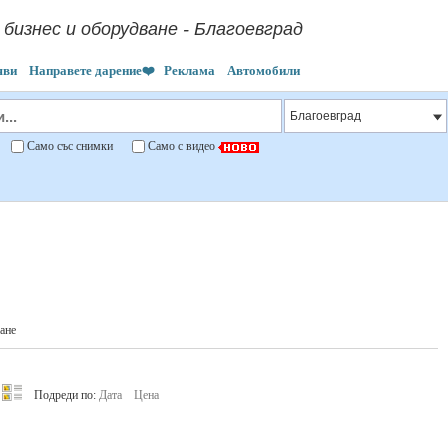
 бизнес и оборудване - Благоевград
яви
Направете дарение❤️
Реклама
Автомобили
"
Само със снимки
Само с видео
ане
Подреди по:
Дата
Цена