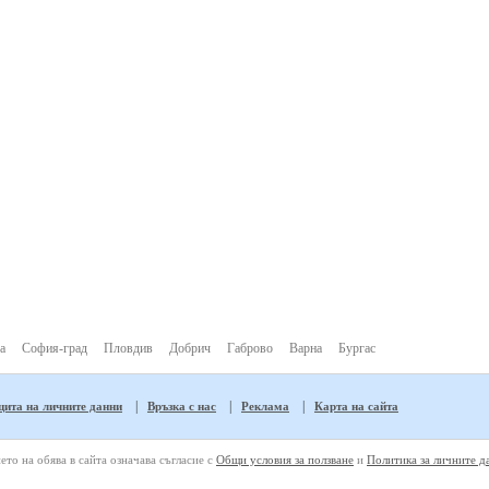
а
София-град
Пловдив
Добрич
Габрово
Варна
Бургас
|
|
|
ита на личните данни
Връзка с нас
Реклама
Карта на сайта
ето на обява в сайта означава съгласие с
Общи условия за ползване
и
Политика за личните д