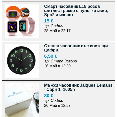
Смарт часовник L18 розов
фитнес тракер с пулс, кръвно,
Spo2 и извест
15 €
гр. София
28 Май в 22:17
Стенен часовник със светещи
цифри.
6,50 €
гр. Стара Загора
26 Май в 13:39
Мъжки часовник Jaiques Lemans
- Capri 1 -1605h
80 €
гр. София
26 Май в 12:57