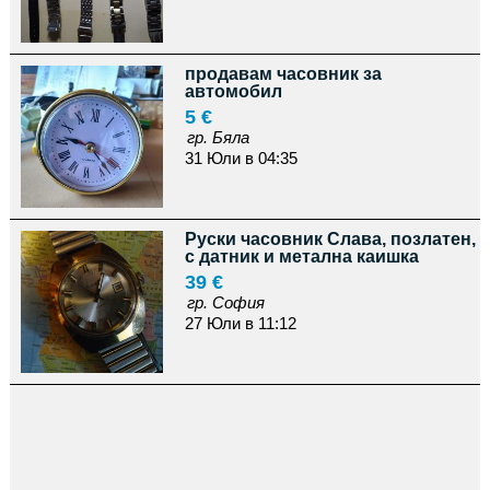
продавам часовник за
автомобил
5 €
гр. Бяла
31 Юли в 04:35
Руски часовник Слава, позлатен,
с датник и метална каишка
39 €
гр. София
27 Юли в 11:12