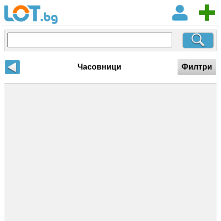
Часовници
Филтри