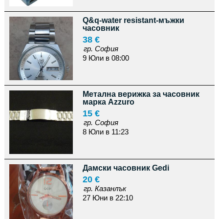
Q&q-water resistant-мъжки
часовник
38 €
гр. София
9 Юли в 08:00
Метална верижка за часовник
марка Аzzuro
15 €
гр. София
8 Юли в 11:23
Дамски часовник Gedi
20 €
гр. Казанлък
27 Юни в 22:10