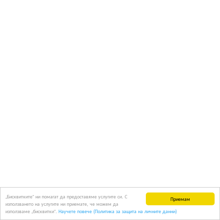
„Бисквитките“ ни помагат да предоставяме услугите си. С
Приемам
използването на услугите ни приемате, че можем да
използваме „бисквитки“.
Научете повече (Политика за защита на личните данни)