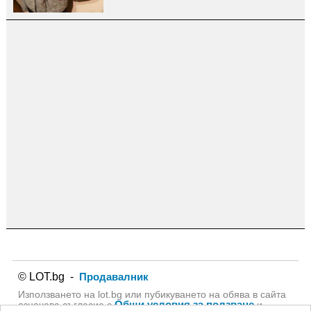
© LOT.bg -
Продавалник
Използването на lot.bg или пубикуването на обява в сайта
Общи условия за ползване
означава съгласие с
и