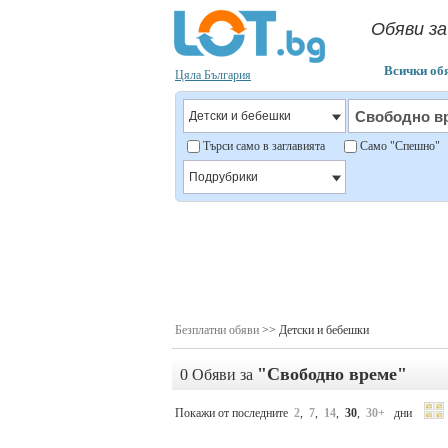
Обяви за
Всички об
Цяла България
Търси само в заглавията
Само "Спешно
Безплатни обяви
>> Детски и бебешки
"Свободно време"
0 Обяви за
Покажи от последните
2
,
7
,
14
,
30
,
30+
дни