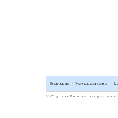
|
|
Общи условия
Често задавани въпроси
Защ
© LOT.bg - обяви | Използването на lot.bg или пубикуван