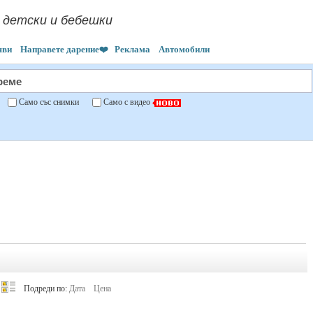
 детски и бебешки
яви
Направете дарение❤️
Реклама
Автомобили
"
Само със снимки
Само с видео
Подреди по:
Дата
Цена