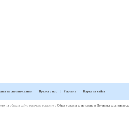
|
|
|
ита на личните данни
Връзка с нас
Реклама
Карта на сайта
ето на обява в сайта означава съгласие с
Общи условия за ползване
и
Политика за личните д