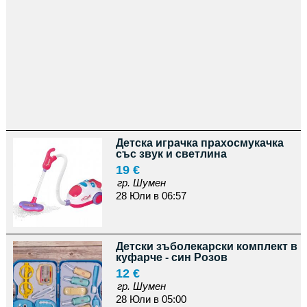
Детска играчка прахосмукачка
със звук и светлина
19 €
гр. Шумен
28 Юли в 06:57
Детски зъболекарски комплект в
куфарче - син Розов
12 €
гр. Шумен
28 Юли в 05:00