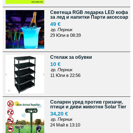
Светеща RGB ледарка LED кофа
за лед и напитки Парти аксесоар
49 €
гр. Перник
29 Юли в 08:39
Стелаж за обувки
10 €
гр. Перник
11 Юли в 22:56
Соларен уред против гризачи,
птици и диви животни Solar Tier
34,20 €
гр. Перник
24 Май в 13:10