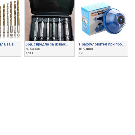
ла за в..
6бр. свредла за изваж..
Прахоуловител при про..
гр. Сливен
гр. Сливен
3,99 €
2 €