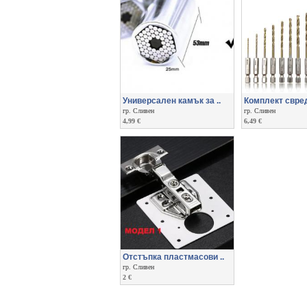
Универсален камък за ..
Комплект свред
гр. Сливен
гр. Сливен
4,99 €
6,49 €
Отстъпка пластмасови ..
гр. Сливен
2 €