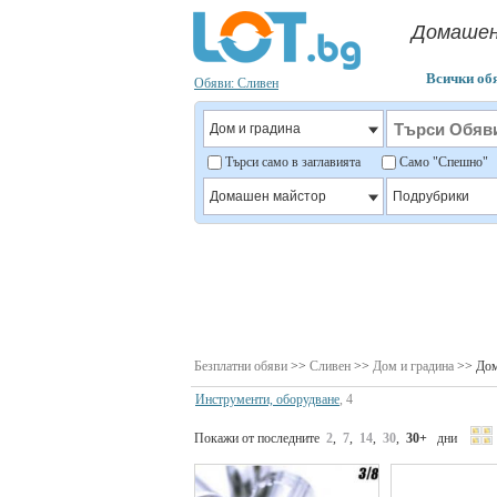
Домашен
Всички об
Обяви: Сливен
Търси само в заглавията
Само "Спешно
Безплатни обяви
>>
Сливен
>>
Дом и градина
>> Дом
Инструменти, оборудване
, 4
Покажи от последните
2
,
7
,
14
,
30
,
30+
дни