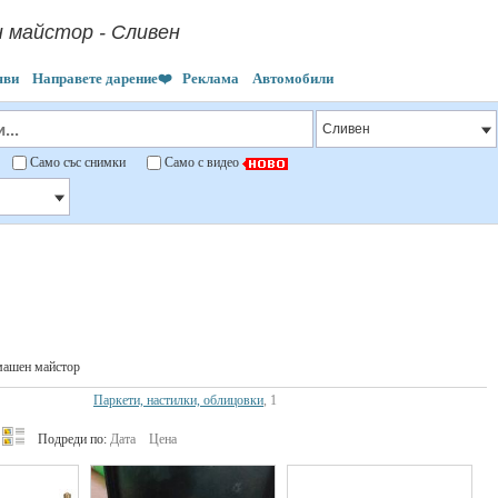
 майстор - Сливен
яви
Направете дарение❤️
Реклама
Автомобили
"
Само със снимки
Само с видео
ашен майстор
Паркети, настилки, облицовки
, 1
Подреди по:
Дата
Цена