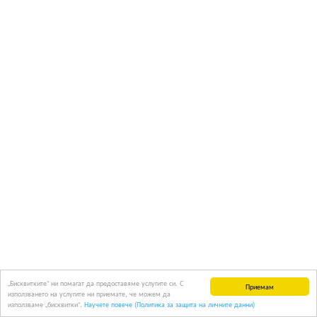
„Бисквитките“ ни помагат да предоставяме услугите си. С
Приемам
използването на услугите ни приемате, че можем да
използваме „бисквитки“.
Научете повече (Политика за защита на личните данни)