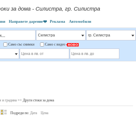
оки за дома - Силистра, гр. Силистра
яви
Направете дарение❤️
Реклама
Автомобили
"
Само със снимки
Само с видео
 и градина
>> Други стоки за дома
Подреди по:
Дата
Цена