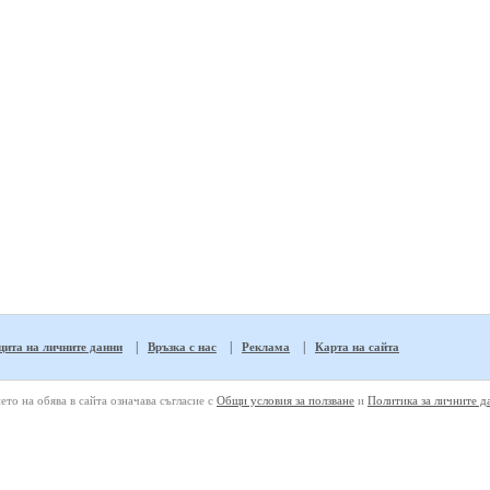
|
|
|
ита на личните данни
Връзка с нас
Реклама
Карта на сайта
ето на обява в сайта означава съгласие с
Общи условия за ползване
и
Политика за личните д