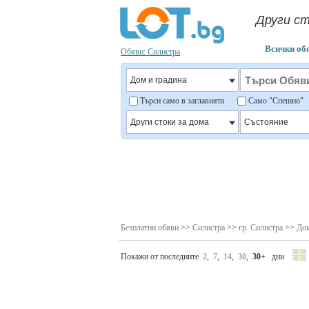
Други ст
Всички об
Обяви: Силистра
Търси само в заглавията
Само "Спешно
Безплатни обяви
>>
Силистра
>>
гр. Силистра
>>
Дом
Покажи от последните
2
,
7
,
14
,
30
,
30+
дни