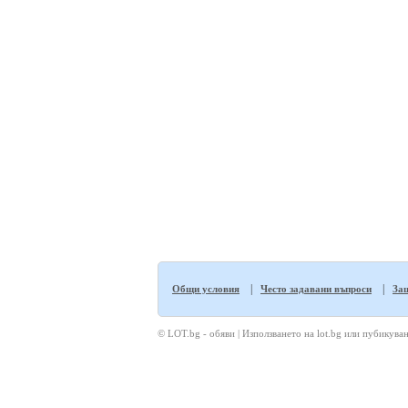
|
|
Общи условия
Често задавани въпроси
Защ
© LOT.bg - обяви | Използването на lot.bg или пубикуван