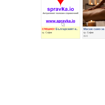
Българският и..
Масаж само за
СПЕШНО!
гр. София
гр. София
15 €