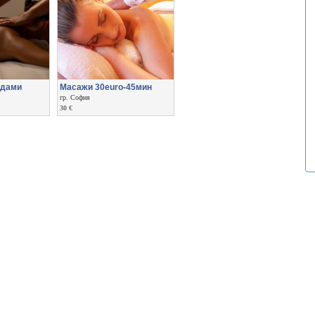
 дами
Масажи 30euro-45мин
гр. София
30 €