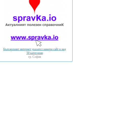
Българският интернет указател намери сайт в над
50 категории
гр. София