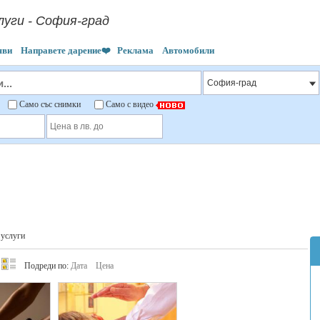
луги - София-град
яви
Направете дарение❤️
Реклама
Автомобили
"
Само със снимки
Само с видео
услуги
Подреди по:
Дата
Цена