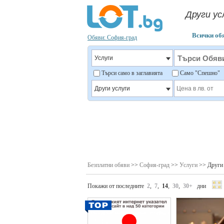
Други ус
Всички об
Обяви: София-град
Търси само в заглавията
Само "Спешно
Безплатни обяви
>>
София-град
>>
Услуги
>> Други 
Покажи от последните
2
,
7
,
14
,
30
,
30+
дни