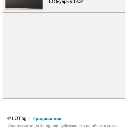
10 Януари в 19:24
© LOT.bg -
Продавалник
Използването на lot.bg или пубикуването на обява в сайта