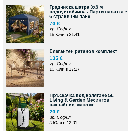
Градинска шатра 3x6 м
водоустойчива - Парти палатка с
6 странични пане
70 €
гр. София
15 Юли в 21:41
Елегантен ратанов комплект
135 €
гр. София
10 Юли в 17:17
Пръскачка под налягане 5L
Living & Garden Месингов
накрайник, маноме
20 €
гр. София
3 Юли в 13:01