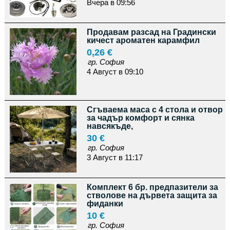
Вчера в 09:56
Продавам разсад на Градински
кичест ароматен карамфил
0,26 €
гр. София
4 Август в 09:10
Сгъваема маса с 4 стола и отвор
за чадър комфорт и сянка
навсякъде,
30 €
гр. София
3 Август в 11:17
Комплект 6 бр. предпазители за
стволове на дървета защита за
фиданки
10 €
гр. София