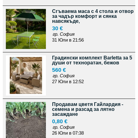
Сгъваема маса с 4 стола и отвор
за чадър комфорт и сянка
навсякъде,
30 €
гр. София
31 Юли в 21:56
Градински комплект Barletta за 5
души от техноратан, бежов
560 €
гр. София
27 Юли в 12:52
Продавам цветя Гайлардия -
семена и разсад за лятно
засаждане
0,80 €
гр. София
26 Юли в 07:38