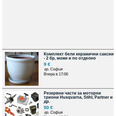
Комплект бели керамични саксии
- 2 бр, може и по отделно
9 €
гр. София
Вчера в 17:00
Резервни части за моторни
триони Husqvarna, Stihl, Partner и
др.
50 €
гр. София