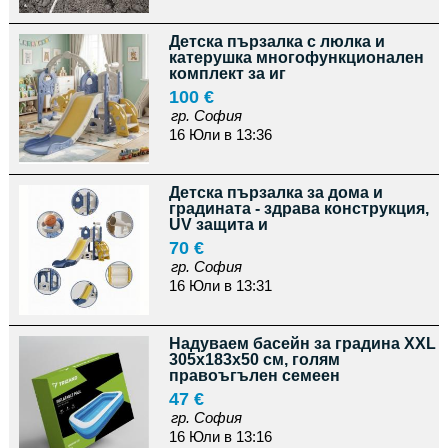
Детска пързалка с люлка и
катерушка многофункционален
комплект за иг
100 €
гр. София
16 Юли в 13:36
Детска пързалка за дома и
градината - здрава конструкция,
UV защита и
70 €
гр. София
16 Юли в 13:31
Надуваем басейн за градина XXL
305x183x50 см, голям
правоъгълен семеен
47 €
гр. София
16 Юли в 13:16