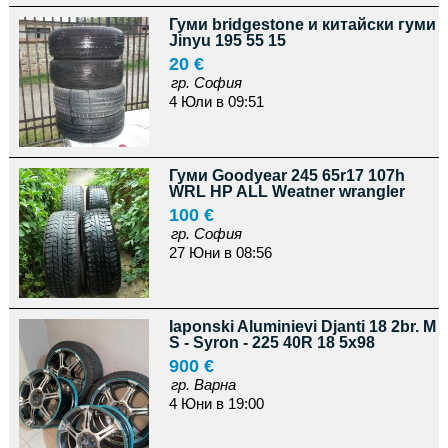
Гуми bridgestone и китайски гуми
Jinyu 195 55 15
20 €
гр. София
4 Юли в 09:51
Гуми Goodyear 245 65r17 107h
WRL HP ALL Weatner wrangler
100 €
гр. София
27 Юни в 08:56
Iaponski Aluminievi Djanti 18 2br. M
S - Syron - 225 40R 18 5x98
900 €
гр. Варна
4 Юни в 19:00