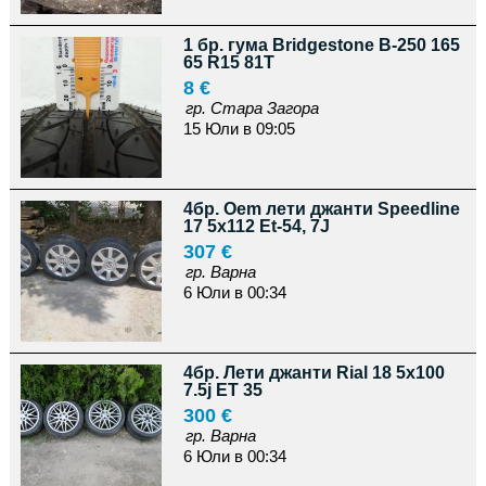
1 бр. гума Bridgestone B-250 165
65 R15 81T
8 €
гр. Стара Загора
15 Юли в 09:05
4бр. Oem лети джанти Speedline
17 5x112 Et-54, 7J
307 €
гр. Варна
6 Юли в 00:34
4бр. Лети джанти Rial 18 5х100
7.5j ET 35
300 €
гр. Варна
6 Юли в 00:34