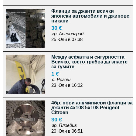
Фланци за джанти всички
японски автомобили и джипове
пикапи
30 €
гр. Асеновград
25 Юли в 07:38
Между асфалта и сигурността
Всичко, което трябва да знаете
за гумите
1 €
с. Рогош
23 Юли в 16:02
4бр. нови алуминиеви фланци за
джанти 4x108 5x108 Pеugeot
Citroen
30 €
гр. Пловдив
20 Юли в 06:51