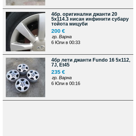
4бр. оригинални джанти 20
5x114.3 нисан инфинити субару
тойота мицуби
200 €
гр. Варна
6 Юли в 00:33
4бр лети джанти Fundo 16 5x112,
7J, Et45
235 €
гр. Варна
6 Юли в 00:16