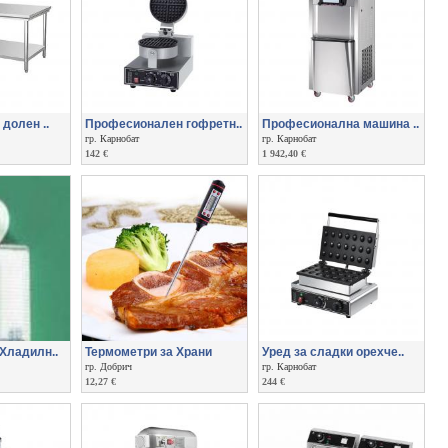
долен ..
Професионален гофретн..
Професионална машина ..
гр. Карнобат
гр. Карнобат
142 €
1 942,40 €
Хладилн..
Термометри за Храни
Уред за сладки орехче..
гр. Добрич
гр. Карнобат
12,27 €
244 €