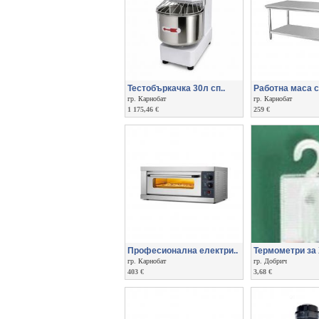
Тестобъркачка 30л сп..
Работна маса с 
гр. Карнобат
гр. Карнобат
1 175,46 €
259 €
Професионална електри..
Термометри за 
гр. Карнобат
гр. Добрич
403 €
3,68 €