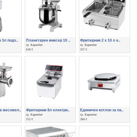
3л подх..
Планетарен миксер 10 ..
Фритюрник 2 х 10 л е..
гр. Карнобат
гр. Карнобат
618 €
357 €
 месомел..
Фритюрник 8л електри..
Единичен котлон за па..
гр. Карнобат
гр. Карнобат
152 €
204 €