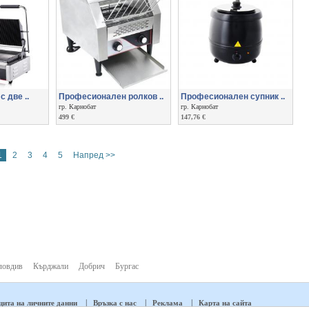
с две ..
Професионален ролков ..
Професионален супник ..
гр. Карнобат
гр. Карнобат
499 €
147,76 €
1
2
3
4
5
Напред >>
ловдив
Кърджали
Добрич
Бургас
|
|
|
ита на личните данни
Връзка с нас
Реклама
Карта на сайта