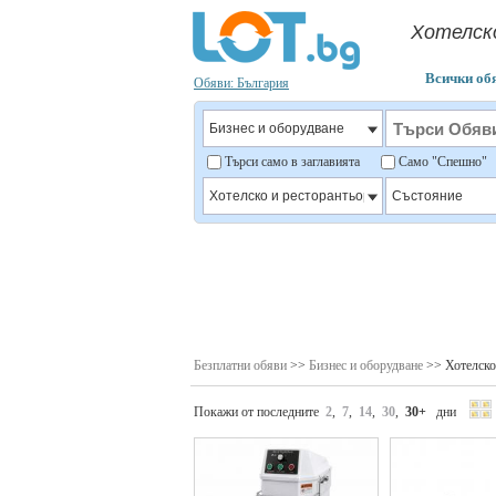
Хотелск
Всички об
Обяви: България
Търси само в заглавията
Само "Спешно
Безплатни обяви
>>
Бизнес и оборудване
>> Хотелско 
Покажи от последните
2
,
7
,
14
,
30
,
30+
дни