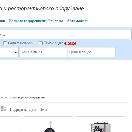
о и ресторантьорско оборудване
яви
Направете дарение❤️
Реклама
Автомобили
"
Само със снимки
Само с видео
и ресторантьорско оборудване
Подреди по:
Дата
Цена