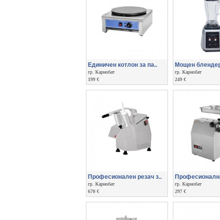
Единичен котлон за па..
Мощен блендер 
гр. Карнобат
гр. Карнобат
199 €
249 €
Професионален резач з..
Професионална
гр. Карнобат
гр. Карнобат
670 €
297 €