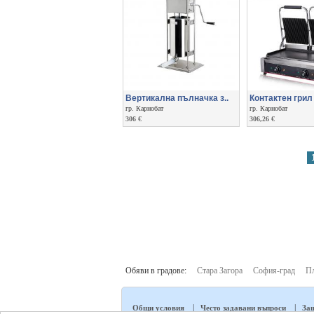
Вертикална пълначка з..
Контактен грил 
гр. Карнобат
гр. Карнобат
306 €
306,26 €
Обяви в градове:
Стара Загора
София-град
П
|
|
Общи условия
Често задавани въпроси
Защ