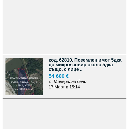
код. 62810. Поземлен имот 5дка
до микроязовир около 5дка
също, с лице ..
54 600 €
с. Минерални бани
17 Март в 15:14