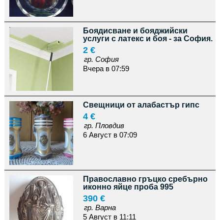
Боядисване и бояджийски
услуги с латекс и боя - за София.
2 €
гр. София
Вчера в 07:59
Свещници от алабастър гипс
4 €
гр. Пловдив
6 Август в 07:09
Православно гръцко сребърно
иконно яйце проба 995
390 €
гр. Варна
5 Август в 11:11