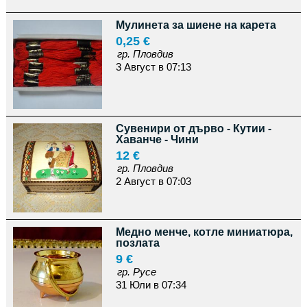
Мулинета за шиене на карета
0,25 €
гр. Пловдив
3 Август в 07:13
Сувенири от дърво - Кутии -
Хаванче - Чини
12 €
гр. Пловдив
2 Август в 07:03
Медно менче, котле миниатюра,
позлата
9 €
гр. Русе
31 Юли в 07:34