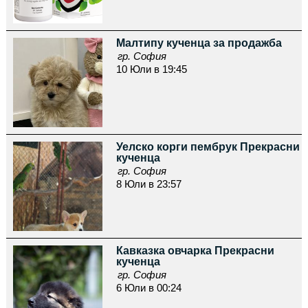
Малтипу кученца за продажба
гр. София
10 Юли в 19:45
Уелско корги пембрук Прекрасни
кученца
гр. София
8 Юли в 23:57
Кавказка овчарка Прекрасни
кученца
гр. София
6 Юли в 00:24