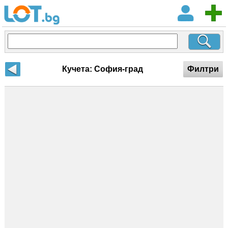
Кучета: София-град
Филтри