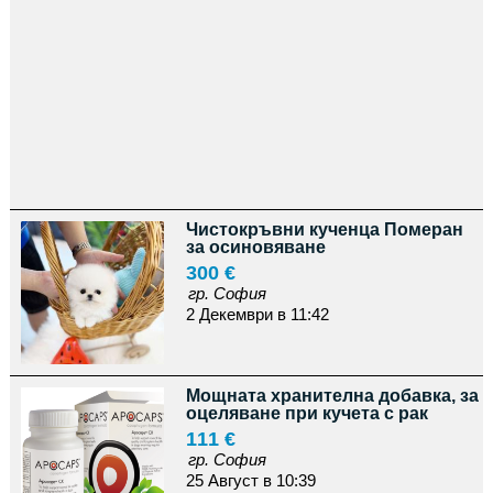
Чистокръвни кученца Померан
за осиновяване
300 €
гр. София
2 Декември в 11:42
Мощната хранителна добавка, за
оцеляване при кучета с рак
111 €
гр. София
25 Август в 10:39