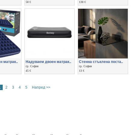
50 €
130 €
 матрак..
Надуваем двоен матрак..
Стенна стъклена поста..
гр. София
гр. София
45 €
13 €
1
2
3
4
5
Напред >>