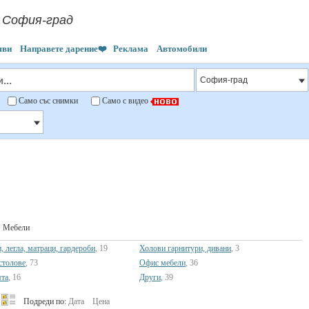
- София-град
яви
Направете дарение❤️
Реклама
Автомобили
"
Само със снимки
Само с видео
 Мебели
, легла, матраци, гардероби
, 19
Холови гарнитури, дивани
, 3
столове
, 73
Офис мебели
, 36
ята
, 16
Други
, 39
Подреди по:
Дата
Цена