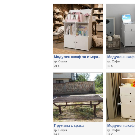
Модулен шкаф за съхра..
Модулен шкаф с
гр. София
гр. София
20 €
19 €
Пружина с крака
Модулен шкаф з
гр. София
гр. София
30 €
19 €