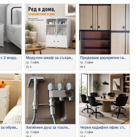
 2 моду..
Модулен шкаф за съхра..
Продавам двукрилен га..
гр. София
гр. София
25 €
80 €
а обувк..
Хигиенен душ за тоале..
Черен кадифен офис ст..
гр. София
гр. София
46 €
35 €