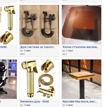
 Gold
Душ система за тоалет..
Холна стъклена масичк..
гр. София
гр. София
29 €
25 €
л
Хигиенен душ - Gold
Красиви бар-маси, мас..
гр. София
гр. София