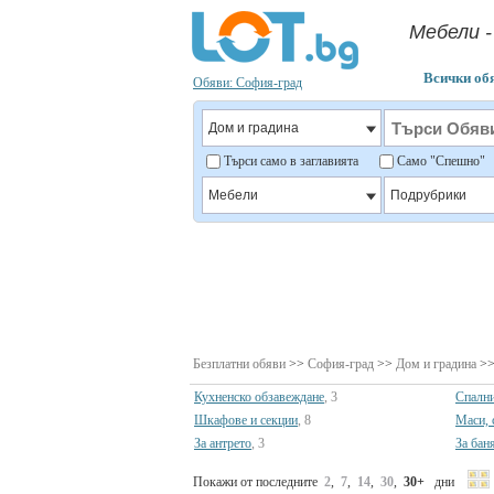
Мебели 
Всички об
Обяви: София-град
Търси само в заглавията
Само "Спешно
Безплатни обяви
>>
София-град
>>
Дом и градина
>>
Кухненско обзавеждане
, 3
Спални
Шкафове и секции
, 8
Маси, 
За антрето
, 3
За бан
Покажи от последните
2
,
7
,
14
,
30
,
30+
дни