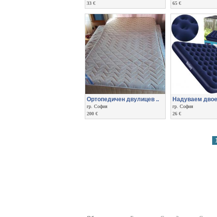
33 €
65 €
Ортопедичен двулицев ..
Надуваем двоен
гр. София
гр. София
200 €
26 €