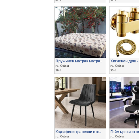
Пружинен матрак матра..
Хигиенен душ -
гр. София
гр. София
50 €
55 €
Кадифени трапезни сто..
Геймърски сто
гр. София
гр. София