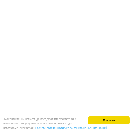
„Бисквитките“ ни помагат да предоставяме услугите си. С
Приемам
използването на услугите ни приемате, че можем да
използваме „бисквитки“.
Научете повече (Политика за защита на личните данни)