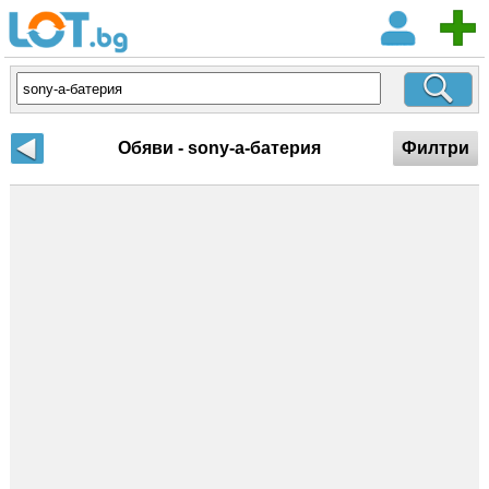
Обяви - sony-a-батерия
Филтри