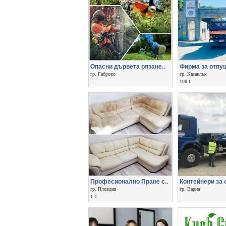
Опасни дървета рязане..
Фирма за отпуш
гр. Габрово
гр. Казанлък
100 €
Професионално Пране с..
Контейнери за с
гр. Пловдив
гр. Варна
1 €