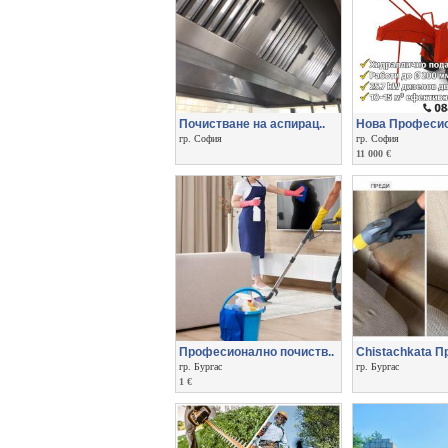
Почистване на aспирац..
Нова Професио
гр. София
гр. София
11 000 €
Професионално почиств..
Chistachkata Пр
гр. Бургас
гр. Бургас
1 €