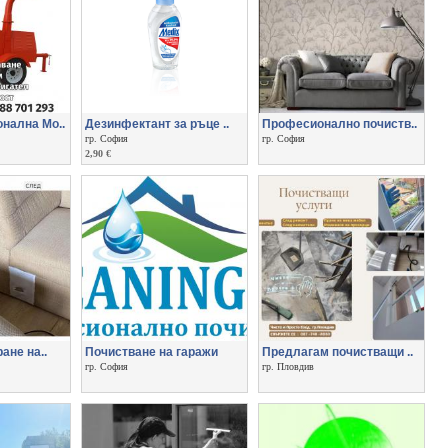
нална Мо..
Дезинфектант за ръце ..
Професионално почиств..
гр. София
гр. София
2,90 €
ане на..
Почистване на гаражи
Предлагам почистващи ..
гр. София
гр. Пловдив