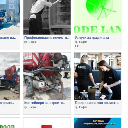
ване на..
Професионално почиств..
Услуги за градината
гр. София
гр. София
1 €
троите..
Контейнери за строите..
Професионално почиств..
гр. Варна
гр. София