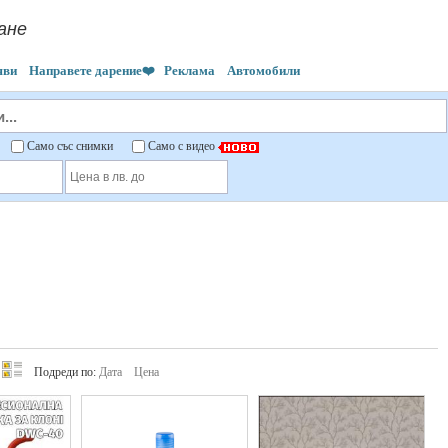
ане
яви
Направете дарение❤️
Реклама
Автомобили
"
Само със снимки
Само с видео
Подреди по:
Дата
Цена