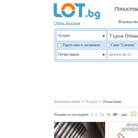
Почиств
Всички об
Обяви: България
Търси само в заглавията
Само "Спешно
Безплатни обяви
>>
Услуги
>> Почистване
Покажи от последните
2
,
7
,
14
,
30
,
30+
дни