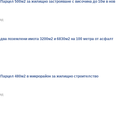
 Парцел 500м2 за жилищно застрояване с височина до 10м в нов
рад
 два поземлени имота 3200м2 и 6830м2 на 100 метра от асфалт
. Парцел 480м2 в микрорайон за жилищно строителство
рад