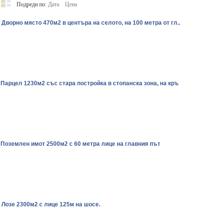
Подреди по:
Дата
Цена
. Дворно място 470м2 в центъра на селото, на 100 метра от гл..
 Парцел 1230м2 със стара постройка в стопанска зона, на кръ
 Поземлен имот 2500м2 с 60 метра лице на главния път
. Лозе 2300м2 с лице 125м на шосе.