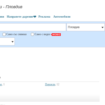
 - Пловдив
яви
Направете дарение❤️
Реклама
Автомобили
"
Само със снимки
Само с видео
и
ве
, 1
Парцели
, 12