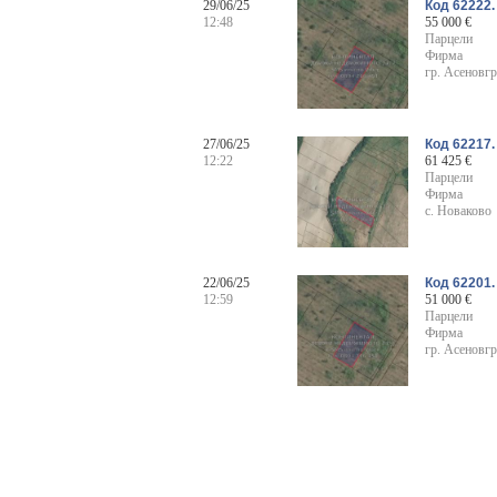
29/06/25
Код 62222.
12:48
55 000 €
Парцели
Фирма
гр. Асеновг
27/06/25
Код 62217.
12:22
61 425 €
Парцели
Фирма
с. Новаково
22/06/25
Код 62201
12:59
51 000 €
Парцели
Фирма
гр. Асеновг