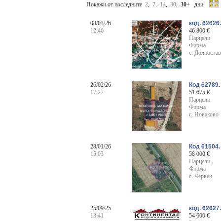
Покажи от последните
2
,
7
,
14
,
30
,
30+
дни
08/03/26
код. 62626
12:46
46 800 €
Парцели
Фирма
с. Долнослав
26/02/26
Код 62789.
17:27
51 675 €
Парцели
Фирма
с. Новаково
28/01/26
Код 61504.
15:03
58 000 €
Парцели
Фирма
с. Червен
25/09/25
код. 62627
13:41
54 600 €