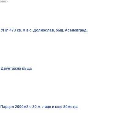
имоти
. УПИ 473 кв. м в с. Долнослав, общ. Асеновград,
. Двуетажна къща
 Парцел 2000м2 с 30 м. лице и още 80метра