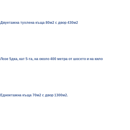
. Двуетажна тухлена къща 80м2 с двор 430м2
 Лозе 5дка, кат 5-та, на около 400 метра от шосето и на кило
 Едноетажна къща 70м2 с двор 1300м2.