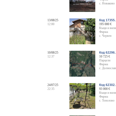
с. Новаково
13/08/25
Код 17355
12:00
195 000 €
Къщи и вили
Фирма
с. Червен
10/08/25
Код 62296.
12:37
10 725 €
Парцели
Фирма
с. Долнослав
24/07/25
Код 62302.
22:35
93 000 €
Къщи и вили
Фирма
с. Тополово