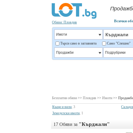
Продажби
Всички об
Обяви: Пловдив
Търси само в заглавията
Само "Спешно
Безплатни обяви
>>
Пловдив
>>
Имоти
>> Продажб
Къщи и вили
, 3
Складо
Земеделски имоти
, 1
"Кърджали"
17 Обяви за