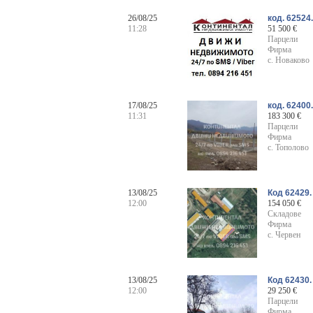
26/08/25
код. 62524
11:28
51 500 €
Парцели
Фирма
с. Новаково
17/08/25
код. 62400
11:31
183 300 €
Парцели
Фирма
с. Тополово
13/08/25
Код 62429.
12:00
154 050 €
Складове
Фирма
с. Червен
13/08/25
Код 62430.
12:00
29 250 €
Парцели
Фирма