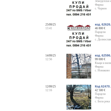
Земеделски 
Фирма
с. Червен
25/09/25
код. 62626
13:41
46 800 €
Парцели
Фирма
с. Долнослав
14/09/25
код. 62596
12:56
99 000 €
Къщи и вили
Фирма
с. Новаково
12/09/25
Код 62470.
12:16
42 500 €
Парцели
Фирма
с. Бяла река