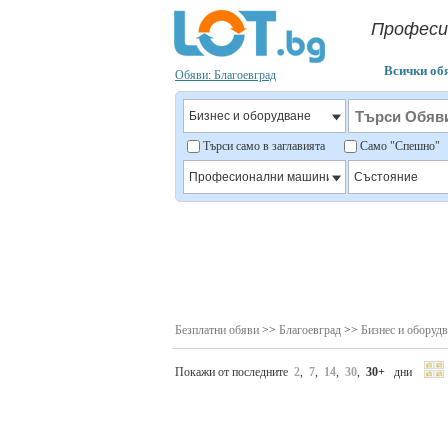
Професи
Всички об
Обяви: Благоевград
Търси само в заглавията
Само "Спешно
Безплатни обяви
>>
Благоевград
>>
Бизнес и оборудв
Покажи от последните
2
,
7
,
14
,
30
,
30+
дни