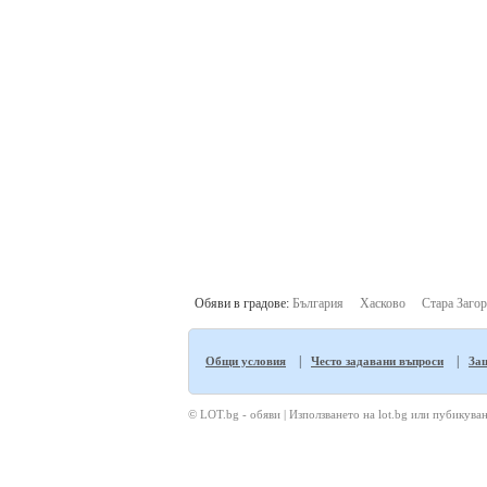
Обяви в градове:
България
Хасково
Стара Загор
|
|
Общи условия
Често задавани въпроси
Защ
© LOT.bg - обяви | Използването на lot.bg или пубикуван