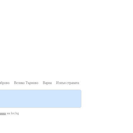
аброво
Велико Търново
Варна
Извън страната
анни
на lot.bg