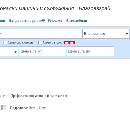
онални машини и съоръжения - Благоевград
яви
Направете дарение❤️
Реклама
Автомобили
"
Само със снимки
Само с видео
ане
>> Професионални машини и съоръжения
Подреди по:
Дата
Цена