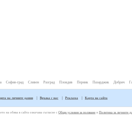
а
София-град
Сливен
Разград
Пловдив
Перник
Пазарджик
Добрич
Г
|
|
|
ита на личните данни
Връзка с нас
Реклама
Карта на сайта
ето на обява в сайта означава съгласие с
Общи условия за ползване
и
Политика за личните д