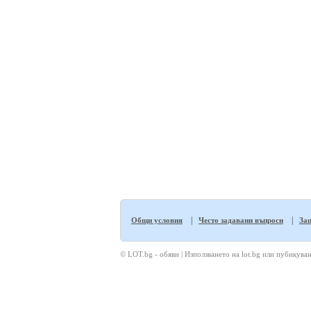
|
|
Общи условия
Често задавани въпроси
Защ
© LOT.bg - обяви | Използването на lot.bg или пубикуван