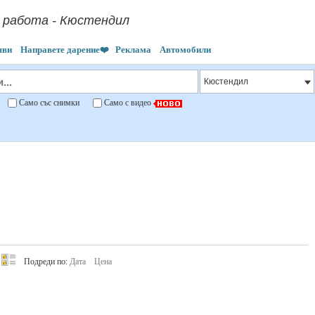
а работа - Кюстендил
яви
Направете дарение❤️
Реклама
Автомобили
"
Само със снимки
Само с видео
Подреди по:
Дата
Цена