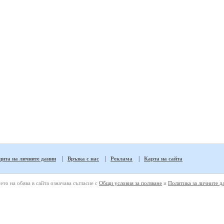
|
|
|
ита на личните данни
Връзка с нас
Реклама
Карта на сайта
ето на обява в сайта означава съгласие с
Общи условия за ползване
и
Политика за личните д