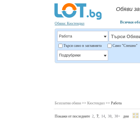
Обяви з
Всички об
Обяви: Кюстендил
Търси само в заглавията
Само "Спешно
Безплатни обяви
>>
Кюстендил
>> Работа
Покажи от последните
2
,
7
,
14
,
30
,
30+
дни