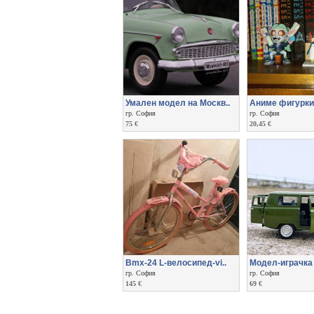
Умален модел на Москв..
Аниме фигурки 
гр. София
гр. София
75 €
20,45 €
Bmx-24 L-велосипед-vi..
Модел-играчка 
гр. София
гр. София
145 €
69 €