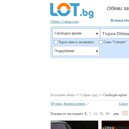
Обяви за
Всички об
Обяви: София-град
Търси само в заглавията
Само "Спешно
Безплатни обяви
>>
София-град
>> Свободно време
Музика, филми и книги
, 2
Спорт
,
Покажи от последните
2
,
7
,
14
,
30
,
30+
дни