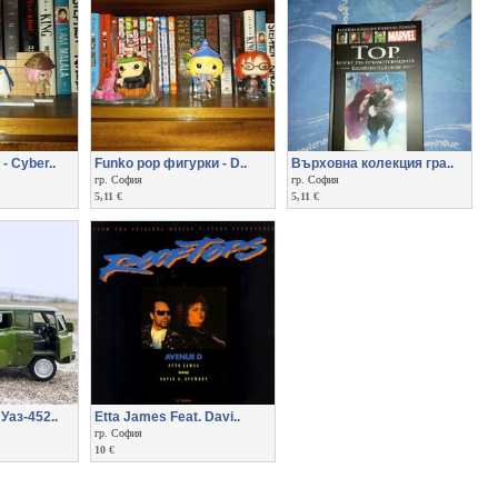
- Cyber..
Funko pop фигурки - D..
Върховна колекция гра..
гр. София
гр. София
5,11 €
5,11 €
Уаз-452..
Etta James Feat. Davi..
гр. София
10 €