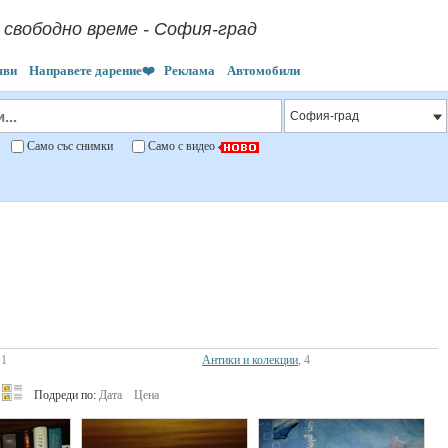
 свободно време - София-град
яви
Направете дарение❤️
Реклама
Автомобили
"
Само със снимки
Само с видео
 1
Антики и колекции
, 4
Подреди по:
Дата
Цена