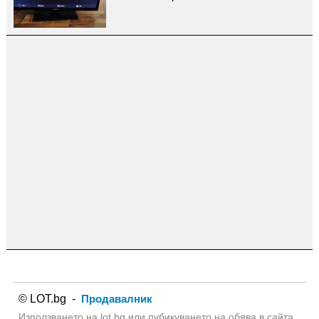
© LOT.bg -
Продавалник
Използването на lot.bg или пубикуването на обява в сайта