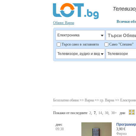
Телевизо
Всички об
Обяви: Варна
Търси само в заглавията
Само "Спешно
Безплатни обяви
>>
Варна
>>
гр. Варна
>>
Електрон
Покажи от последните
2
,
7
,
14
,
30
,
30+
дни
днес
Програмир
09:38
3,90 €
Фирма