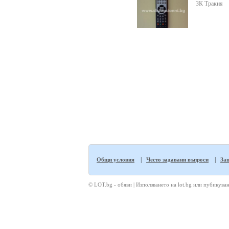
ЗК Тракия
|
|
Общи условия
Често задавани въпроси
Защ
© LOT.bg - обяви | Използването на lot.bg или пубикуван