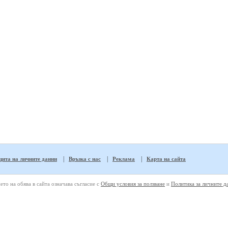
|
|
|
ита на личните данни
Връзка с нас
Реклама
Карта на сайта
ето на обява в сайта означава съгласие с
Общи условия за ползване
и
Политика за личните д