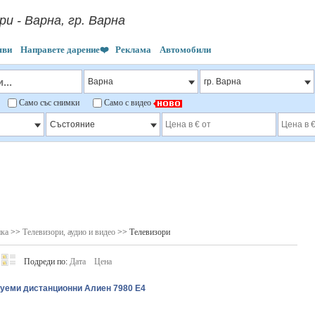
ри - Варна, гр. Варна
яви
Направете дарение❤️
Реклама
Автомобили
"
Само със снимки
Само с видео
ика
>>
Телевизори, аудио и видео
>> Телевизори
Подреди по:
Дата
Цена
уеми дистанционни Алиен 7980 E4