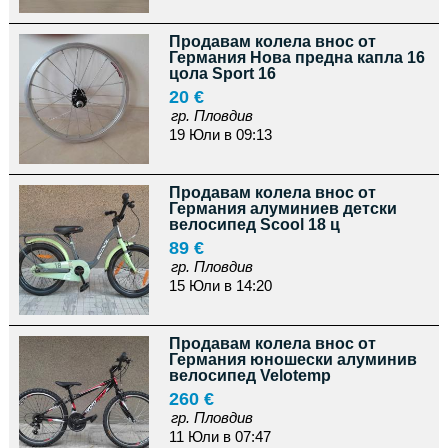
Продавам колела внос от
Германия Нова предна капла 16
цола Sport 16
20 €
гр. Пловдив
19 Юли в 09:13
Продавам колела внос от
Германия алуминиев детски
велосипед Scool 18 ц
89 €
гр. Пловдив
15 Юли в 14:20
Продавам колела внос от
Германия юношески алуминив
велосипед Velotemp
260 €
гр. Пловдив
11 Юли в 07:47