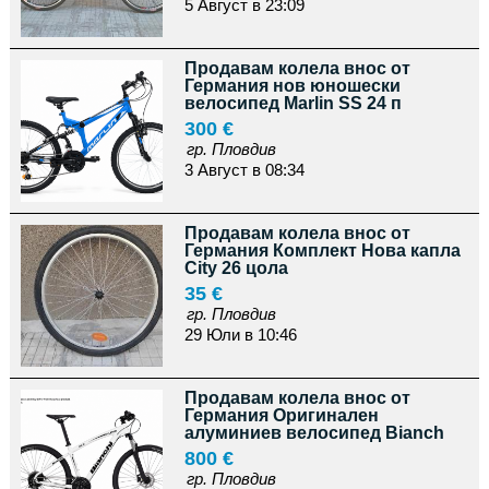
5 Август в 23:09
Продавам колела внос от
Германия нов юношески
велосипед Marlin SS 24 п
300 €
гр. Пловдив
3 Август в 08:34
Продавам колела внос от
Германия Комплект Нова капла
City 26 цола
35 €
гр. Пловдив
29 Юли в 10:46
Продавам колела внос от
Германия Оригинален
алуминиев велосипед Bianch
800 €
гр. Пловдив