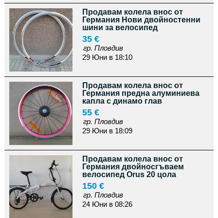
Продавам колела внос от
Германия Нови двойностенни
шини за велосипед
35 €
гр. Пловдив
29 Юни в 18:10
Продавам колела внос от
Германия предна алуминиева
капла с динамо глав
55 €
гр. Пловдив
29 Юни в 18:09
Продавам колела внос от
Германия двойносгъваем
велосипед Orus 20 цола
150 €
гр. Пловдив
24 Юни в 08:26