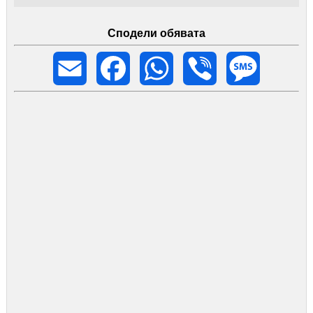
Сподели обявата
Email
Facebook
WhatsApp
Viber
Message