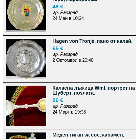
49 €
гр. Разград
24 Май в 10:34
Hagen von Tronje, пано от калай.
65 €
гр. Разград
2 Октомври в 20:40
Калаена лъжица Wmf, портрет на
Шуберт, позлата.
26 €
гр. Разград
24 Март в 19:35
Меден тиган за сос, карамел,