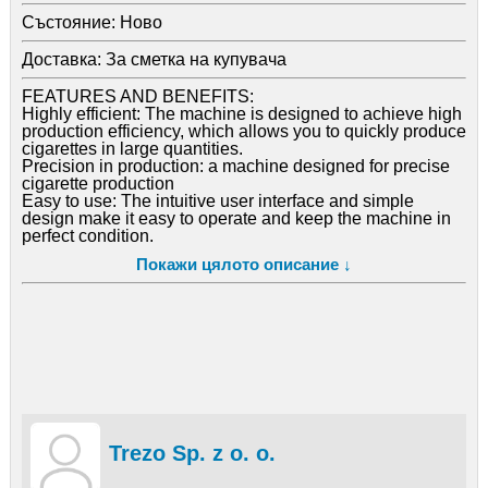
Състояние:
Ново
Доставка:
За сметка на купувача
FEATURES AND BENEFITS:
Highly efficient: The machine is designed to achieve high
production efficiency, which allows you to quickly produce
cigarettes in large quantities.
Precision in production: a machine designed for precise
cigarette production
Easy to use: The intuitive user interface and simple
design make it easy to operate and keep the machine in
perfect condition.
Application: an advanced cigarette production machine,
Покажи цялото описание ↓
perfect for factories and production plants producing
cigarettes. It is an ideal tool for companies seeking to
increase production efficiency while maintaining high
quality of products and minimizing costs.
Technical data:
production of cigarettes with a length of 84 mm
loading speed approximately 1200 pcs/min
power supply 380/400V machine
dimensions 2200 x 2600 mm
weight 850 kg
made in Poland
Trezo Sp. z o. o.
We produce all parts for the Mini Mark machine.
PHONE: +48 514 281 573