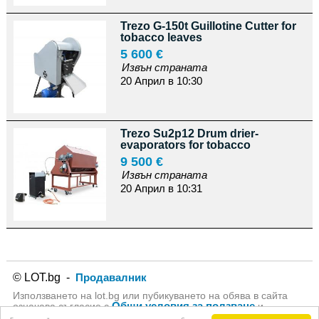
Trezo G-150t Guillotine Cutter for
tobacco leaves
5 600 €
Извън страната
20 Април в 10:30
Trezo Su2p12 Drum drier-
evaporators for tobacco
9 500 €
Извън страната
20 Април в 10:31
© LOT.bg -
Продавалник
Използването на lot.bg или пубикуването на обява в сайта
Общи условия за ползване
означава съгласие с
и
Политика за личните данни
на lot.bg