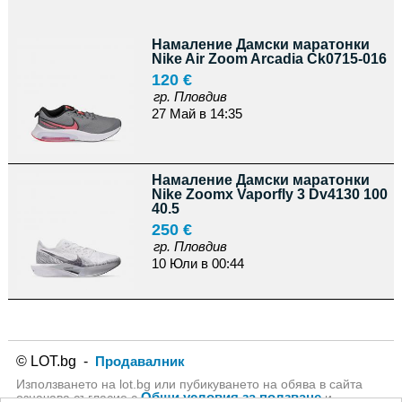
Намаление Дамски маратонки
Nike Air Zoom Arcadia Ck0715-016
120 €
гр. Пловдив
27 Май в 14:35
Намаление Дамски маратонки
Nike Zoomx Vaporfly 3 Dv4130 100
40.5
250 €
гр. Пловдив
10 Юли в 00:44
© LOT.bg -
Продавалник
Използването на lot.bg или пубикуването на обява в сайта
Общи условия за ползване
означава съгласие с
и