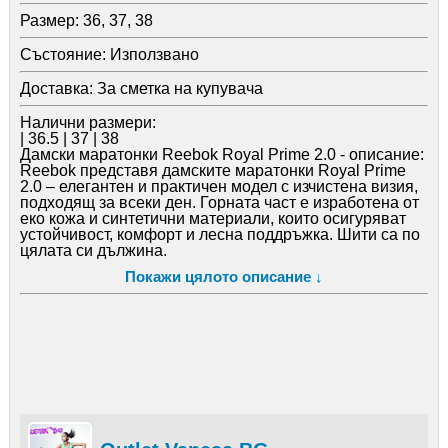
Размер:
36, 37, 38
Състояние:
Използвано
Доставка:
За сметка на купувача
Налични размери:
| 36.5 | 37 | 38
Дамски маратонки Reebok Royal Prime 2.0 - описание:
Reebok представя дамските маратонки Royal Prime
2.0 – елегантен и практичен модел с изчистена визия,
подходящ за всеки ден. Горната част е изработена от
еко кожа и синтетични материали, които осигуряват
устойчивост, комфорт и лесна поддръжка. Шити са по
цялата си дължина.
Моделът е със стандартно връзване, което позволява
Покажи цялото описание ↓
прецизно регулиране на широчината и стабилно
прилягане към крака. Подметката е изработена от
устойчива гума, която гарантира добро сцепление и
стабилност при всяка стъпка.
Тези маратонки са подходящи както за ежедневна
употреба, така и за леки спортни активности.
Добавете лекота и стил в ежедневието си с дамските
маратонки Reebok Royal Prime 2.0 – перфектният
избор за удобство и функционалност.
Дамски маратонки Reebok Royal Prime 2.0 - състав:
Горна част: еко кожа и синтетични материали