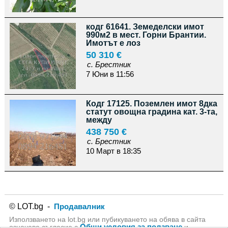
кодг 61641. Земеделски имот
990м2 в мест. Горни Брантии.
Имотът е лоз
50 310 €
с. Брестник
7 Юни в 11:56
Кодг 17125. Поземлен имот 8дка
статут овощна градина кат. 3-та,
между
438 750 €
с. Брестник
10 Март в 18:35
© LOT.bg -
Продавалник
Използването на lot.bg или пубикуването на обява в сайта
Общи условия за ползване
означава съгласие с
и