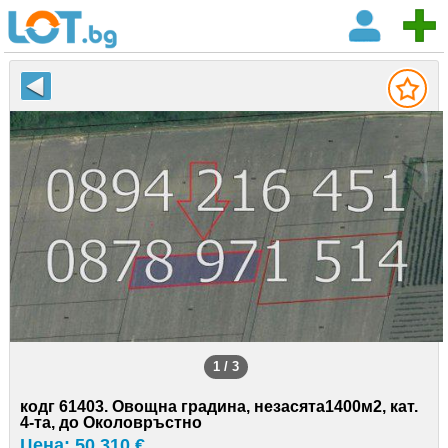
1 / 3
кодг 61403. Овощна градина, незасята1400м2, кат.
4-та, до Околовръстно
Цена: 50 310 €