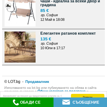
чаши - идеална за всеки двор и
градина
85 €
гр. София
12 Май в 18:08
Елегантен ратанов комплект
135 €
гр. София
10 Юли в 17:17
© LOT.bg -
Продавалник
Използването на lot.bg или пубикуването на обява в сайта
Общи условия за ползване
означава съгласие с
и
Политика за личните данни
на lot.bg
„Бисквитките“ ни помагат да предоставяме услугите си. С
Приемам
използването на услугите ни приемате, че можем да
ОБАДИ СЕ
СЪОБЩЕНИЕ
използваме „бисквитки“.
Научете повече (Политика за защита на личните данни)