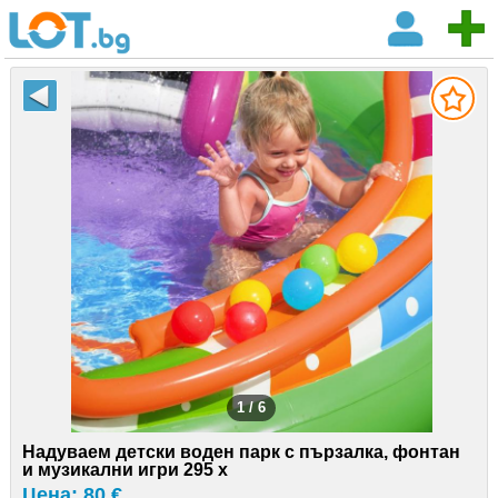
1 / 6
Надуваем детски воден парк с пързалка, фонтан
и музикални игри 295 x
Цена: 80 €