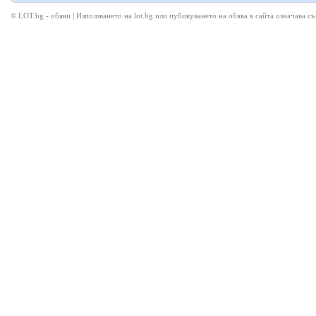
© LOT.bg - обяви | Използването на lot.bg или пубикуването на обява в сайта означава с