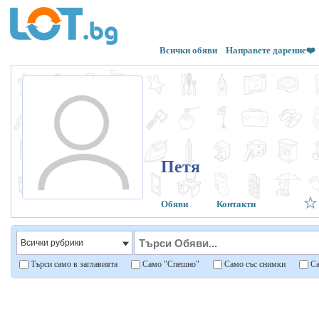
Всички обяви
Направете дарение❤️
Петя
Обяви
Контакти
Търси само в заглавията
Само "Спешно"
Само със снимки
Са