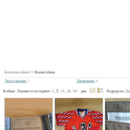
Безплатни обяви
>> Всички обяви
Дом и градина
, 1
Лични вещи
, 4
6
обяви Покажи от последните
2
,
7
,
14
,
30
,
30+
дни
Подреди по:
Да