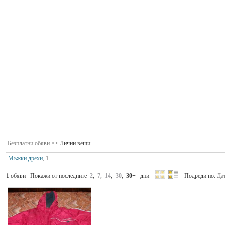
Безплатни обяви
>> Лични вещи
Мъжки дрехи
, 1
1
обяви Покажи от последните
2
,
7
,
14
,
30
,
30+
дни
Подреди по:
Да