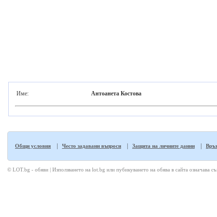
Име:
Антоанета Костова
|
|
|
Общи условия
Често задавани въпроси
Защита на личните данни
Връз
© LOT.bg - обяви | Използването на lot.bg или пубикуването на обява в сайта означава с