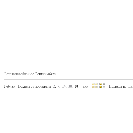
Безплатни обяви
>> Всички обяви
0
обяви Покажи от последните
2
,
7
,
14
,
30
,
30+
дни
Подреди по:
Да