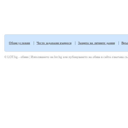
|
|
|
Общи условия
Често задавани въпроси
Защита на личните данни
Връз
© LOT.bg - обяви | Използването на lot.bg или пубикуването на обява в сайта означава с