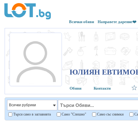
Всички обяви
Направете дарение❤️
ЮЛИЯН ЕВТИМО
Обяви
Контакти
Търси само в заглавията
Само "Спешно"
Само със снимки
Са