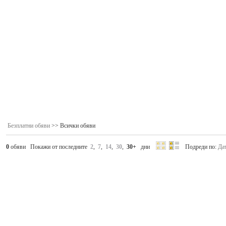
Безплатни обяви
>> Всички обяви
0
обяви Покажи от последните
2
,
7
,
14
,
30
,
30+
дни
Подреди по:
Да