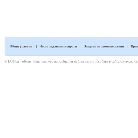
|
|
|
Общи условия
Често задавани въпроси
Защита на личните данни
Връз
© LOT.bg - обяви | Използването на lot.bg или пубикуването на обява в сайта означава с