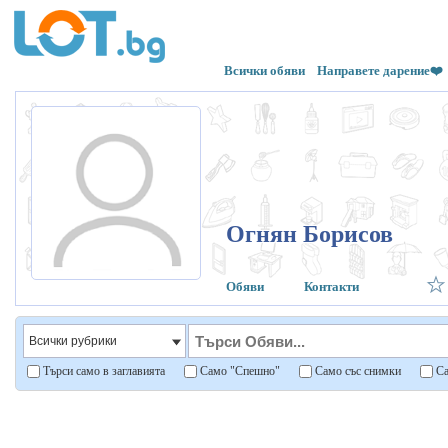
Всички обяви
Направете дарение❤️
Огнян Борисов
Обяви
Контакти
Търси само в заглавията
Само "Спешно"
Само със снимки
Са