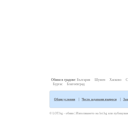
Обяви в градове:
България
Шумен
Хасково
С
Бургас
Благоевград
|
|
Общи условия
Често задавани въпроси
Защ
© LOT.bg - обяви | Използването на lot.bg или пубикуван