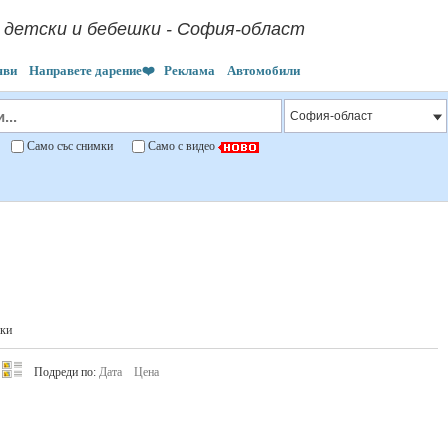
 детски и бебешки - София-област
яви
Направете дарение❤️
Реклама
Автомобили
"
Само със снимки
Само с видео
шки
Подреди по:
Дата
Цена