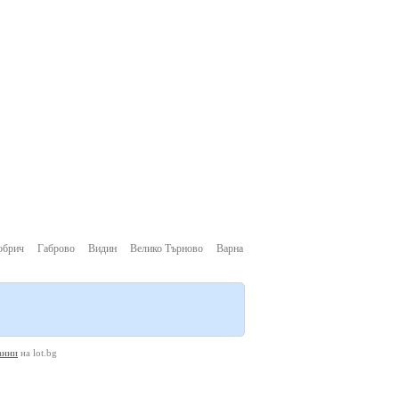
обрич
Габрово
Видин
Велико Търново
Варна
анни
на lot.bg