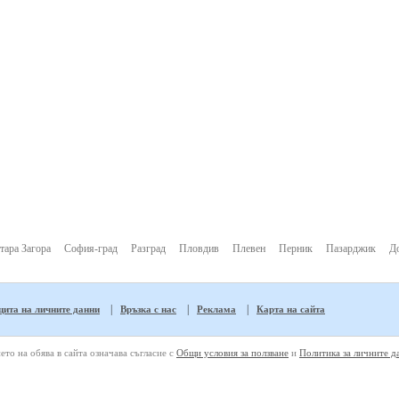
тара Загора
София-град
Разград
Пловдив
Плевен
Перник
Пазарджик
Д
|
|
|
ита на личните данни
Връзка с нас
Реклама
Карта на сайта
ето на обява в сайта означава съгласие с
Общи условия за ползване
и
Политика за личните д