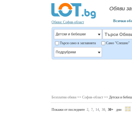
Обяви за
Всички об
Обяви: София-област
Търси само в заглавията
Само "Спешно
Безплатни обяви
>>
София-област
>> Детски и бебе
Покажи от последните
2
,
7
,
14
,
30
,
30+
дни