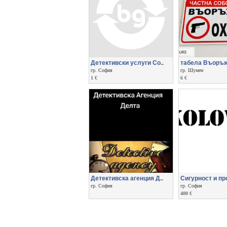
Детективски услуги Со..
табела Въоръж
гр. София
гр. Шумен
1 €
6 €
Детективска агенция Д..
Сигурност и пр
гр. София
гр. София
400 €