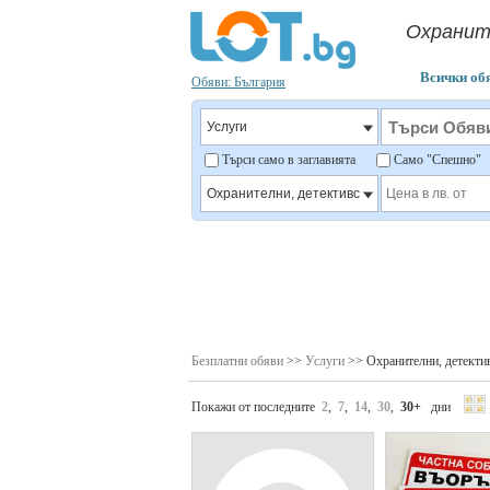
Охранит
Всички об
Обяви: България
Търси само в заглавията
Само "Спешно
Безплатни обяви
>>
Услуги
>> Охранителни, детекти
Покажи от последните
2
,
7
,
14
,
30
,
30+
дни