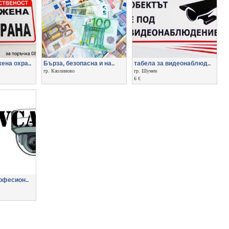
ена охра..
Бърза, безопасна и на..
табела за видеонаблюд..
гр. Каолиново
гр. Шумен
6 €
офесион..