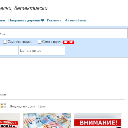
елни, детективски
яви
Направете дарение❤️
Реклама
Автомобили
"
Само със снимки
Само с видео
вски
Подреди по:
Дата
Цена