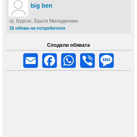
предаване за Бургас.
big ben
гр. Бургас, Братя Миладинови
16 обяви на потребителя
Сподели обявата
Email
Facebook
WhatsApp
Viber
Message