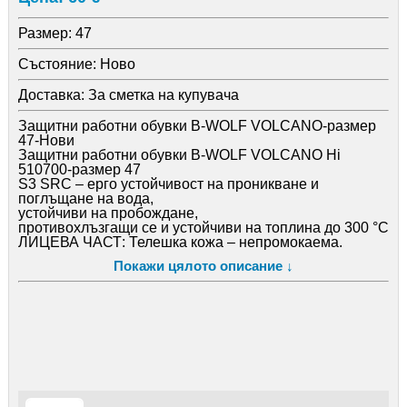
Размер:
47
Състояние:
Ново
Доставка:
За сметка на купувача
Защитни работни обувки B-WOLF VOLCANO-размер
47-Нови
Защитни работни обувки B-WOLF VOLCANO Hi
510700-размер 47
S3 SRC – ерго устойчивост на проникване и
поглъщане на вода,
устойчиви на пробождане,
противохлъзгащи се и устойчиви на топлина до 300 °C
ЛИЦЕВА ЧАСТ: Телешка кожа – непромокаема.
БОМБЕ: Композитно
Покажи цялото описание ↓
ХОДИЛО: Каучук, устойчив на масло-киселинен
разлив.
В ПОДМЕТКАТА: Кевларена пластина.
СТЕЛКИ: 31,5 см, направени от „дишаща” материя,
анатомично оформени за удобство на краката-
износоустойчиви
Стандарт: EN ISO 20345
Цена-60 лева
Доставка с Еконт или Спиди с опция преглед и тест.
Доставката се поема от купувача или лично