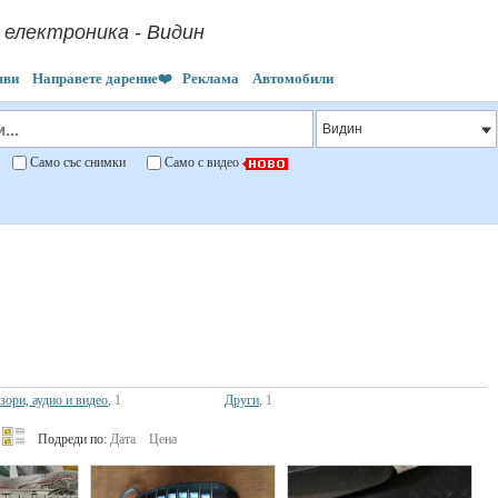
 електроника - Видин
яви
Направете дарение❤️
Реклама
Автомобили
"
Само със снимки
Само с видео
зори, аудио и видео
, 1
Други
, 1
Подреди по:
Дата
Цена