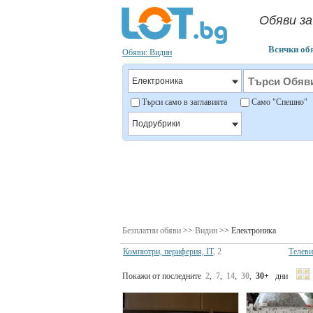
Обяви за
Всички об
Обяви: Видин
Търси само в заглавията
Само "Спешно
Безплатни обяви
>>
Видин
>> Електроника
Компютри, периферия, IT
, 2
Телеви
Покажи от последните
2
,
7
,
14
,
30
,
30+
дни