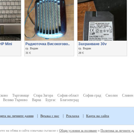
HP Mini
Радиоточка Високогово..
Захранване 30v
гр. Видин
гр. Видин
31 €
20 €
сково
Търговище
Стара Загора
София-област
София-град
Смолян
Сливен
Велико Търново
Варна
Бургас
Благоевград
|
|
|
ита на личните данни
Връзка с нас
Реклама
Карта на сайта
ето на обява в сайта означава съгласие с
Общи условия за ползване
и
Политика за личните д