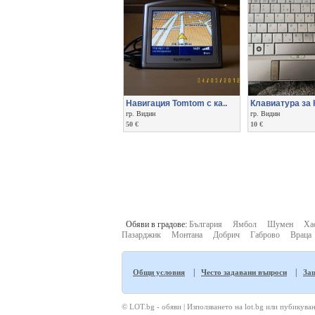
Навигация Tomtom с ка..
Клавиатура за 
гр. Видин
гр. Видин
50 €
10 €
Обяви в градове:
България
Ямбол
Шумен
Ха
Пазарджик
Монтана
Добрич
Габрово
Враца
|
|
Общи условия
Често задавани въпроси
Защ
© LOT.bg - обяви | Използването на lot.bg или пубикуван