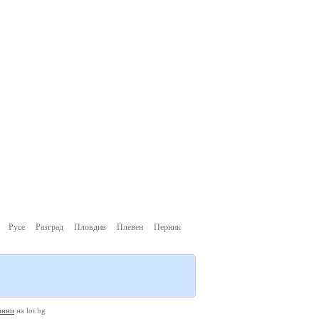
Русе
Разград
Пловдив
Плевен
Перник
анни
на lot.bg